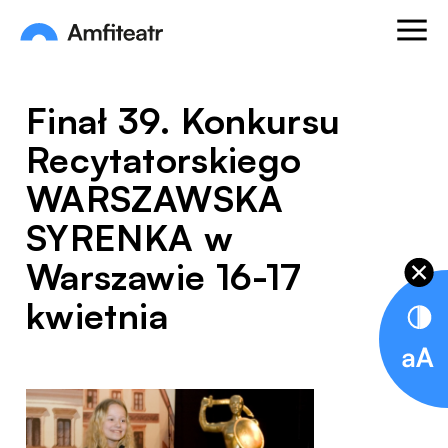
Przejdź do treści
Otwórz
Amfiteatr. Miejski Ośrodek Kultury
Finał 39. Konkursu
Recytatorskiego
WARSZAWSKA
SYRENKA w
Warszawie 16-17
kwietnia