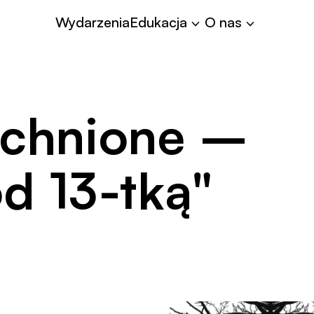
Współpraca
Wydarzenia
Edukacja
O nas
tchnione –
d 13-tką"