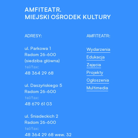
AMFITEATR.
MIEJSKI OŚRODEK KULTURY
ADRESY:
AMFITEATR:
ul. Parkowa 1
Wydarzenia
Radom 26-600
Edukacja
(siedziba główna)
Zajęcia
tel/fax:
Projekty
48 364 29 68
Ogłoszenia
ul. Daszyńskiego 5
Multimedia
Radom 26-600
tel/fax:
48 679 61 03
ul. Śniadeckich 2
Radom 26-600
tel/fax:
48 364 29 68 wew. 32