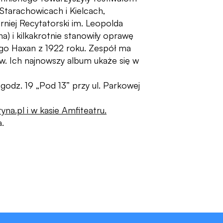
tarachowicach i Kielcach,
rniej Recytatorski im. Leopolda
a) i kilkakrotnie stanowiły oprawę
go Haxan z 1922 roku. Zespół ma
w. Ich najnowszy album ukaże się w
 godz. 19 „Pod 13” przy ul. Parkowej
tyna.pl i w kasie Amfiteatru.
.