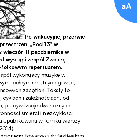
Po wakacyjnej przerwie
przestrzeni „Pod 13” w
 wieczór 11 października w
zd wystąpi zespół Zwierzę
-folkowym repertuarem.
espół wykonujący muzykę w
owym, pełnym smętnych gawęd,
ansowych zapętleń. Teksty to
j cyklach i zależnościach, od
, po cywilizacje dwunożnych-
onności śmierci i niezwykłości
ła opublikowana w tomiku wierszy
 2014).
chnionego towarzyszyły festiwalom