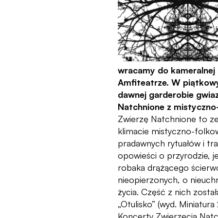
wracamy do kameralnej 
Amfiteatrze. W piątkowy
dawnej garderobie gwia
Natchnione z mistyczno
Zwierzę Natchnione to z
klimacie mistyczno-folk
pradawnych rytuałów i tr
opowieści o przyrodzie, je
robaka drążącego ścierwo
nieopierzonych, o nieuchr
życia. Część z nich zosta
„Otulisko” (wyd. Miniatura
Koncerty Zwierzęcia Nat