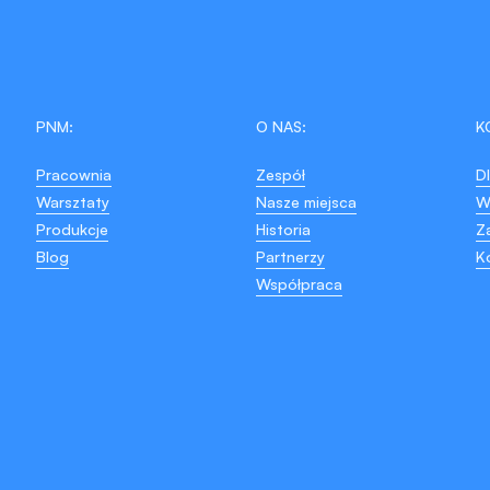
PNM:
O NAS:
K
Pracownia
Zespół
D
Warsztaty
Nasze miejsca
W
Produkcje
Historia
Z
Blog
Partnerzy
K
Współpraca