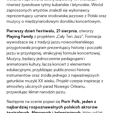
również żywiołowe rytmy kubańskie i latynoskie. Wśród
zaproszonych artystów znaleźli się wykonawcy
reprezentujący uznane środowiska jazzowe z Polski oraz
muzycy o międzynarodowym dorobku koncertowym.
Pierwszy dzień festiwalu, 21 sierpnia
, otworzy
Playing Family
z projektem „Cały Ten Jazz”. Formacja
wywodząca się z tradycji jazzu nowoorleańskiego
przygotowała program prezentujący historię i początki
jazzu w przystępnej, atrakcyjnej formule koncertowej.
Muzycy, będący jednocześnie pedagogami i
animatorami kultury, łączą koncert z elementami
edukacyjnymi, przybliżając publiczności historię
instrumentów oraz źródła jednego z najważniejszych
gatunków muzyki XX wieku. Projekt czerpie inspirację z
atmosfery ulicznych parad Nowego Orleanu,
przywołując klimat narodzin jazzu.
Następnie na scenie pojawi się
Piotr Polk, jeden z
najbardziej rozpoznawalnych polskich aktor
ó
w
teatralnych, filmowych i telewizyjnych
, który od lat