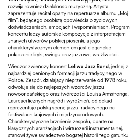
rozwija również działalność muzyczną. Artysta
zaprezentuje recital oparty na repertuarze albumu „Mój
film”, będącego osobistą opowieścią o życiowych
doświadczeniach, emocjach i wspomnieniach. Program
koncertu łączy autorskie kompozycje z interpretacjami
znanych utworów polskiej piosenki, a jego
charakterystycznym elementem jest eleganckie
połączenie liryki, swingu oraz jazzowej wrażliwości.
Wieczór zwieńczy koncert
Leliwa Jazz Band
, jednej z
najbardziej cenionych formacji jazzu tradycyjnego w
Polsce. Zespół, działający nieprzerwanie od 1978 roku,
odwołuje się do najlepszych wzorców jazzu
nowoorleańskiego oraz twórczości Louisa Armstronga.
Laureaci licznych nagród i wyróżnień, od dekad
reprezentuje polską scenę jazzu tradycyjnego na
festiwalach krajowych i międzynarodowych.
Charakterystyczne brzmienie zespołu, oparte na
klasycznych aranżacjach i wirtuozerii instrumentalnej,
stanowi żywe świadectwo bogatej historii tego gatunku