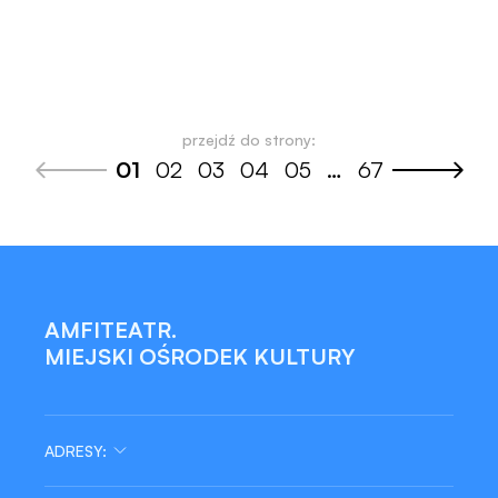
przejdź do strony:
01
02
03
04
05
…
67
AMFITEATR.
MIEJSKI OŚRODEK KULTURY
ADRESY: