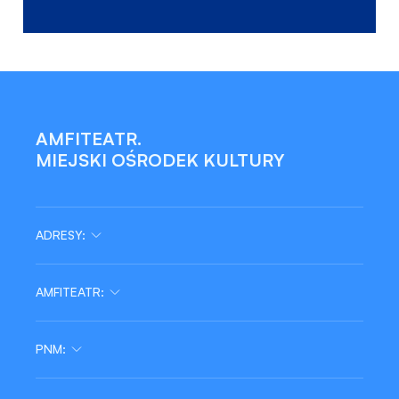
AMFITEATR.
MIEJSKI OŚRODEK KULTURY
ADRESY:
AMFITEATR:
tel/fax:
Wydarzenia
48 364 29 68
PNM:
Edukacja
Zajęcia
Pracownia
Projekty