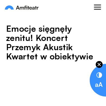
Przejdź do treści
Otwórz
Amfiteatr. Miejski Ośrodek Kultury
Emocje sięgnęły
zenitu! Koncert
Przemyk Akustik
Kwartet w obiektywie