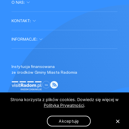
O NAS:
Warsztaty
tel/fax:
Ogłoszenia
Produkcje
48 679 61 03
Multimedia
Zespół
Blog
KONTAKT:
Nasze miejsca
Historia
Dla prasy
tel/fax:
Partnerzy
INFORMACJE:
48 364 29 68 wew. 32
Wynajem
Współpraca
Zamówienia
Deklaracja dostępności
Kontakt
Ochrona dzieci przed krzywdzeniem
Archiwum
Instytucja finansowana
ze środków Gminy Miasta Radomia
Biuletyn Informacji Publicznej
Polityka prywatności
Strona korzysta z plików cookies. Dowiedz się więcej w
Polityka Prywatności
.
©2026
Kontrast
Czarno-biała
Akceptuję