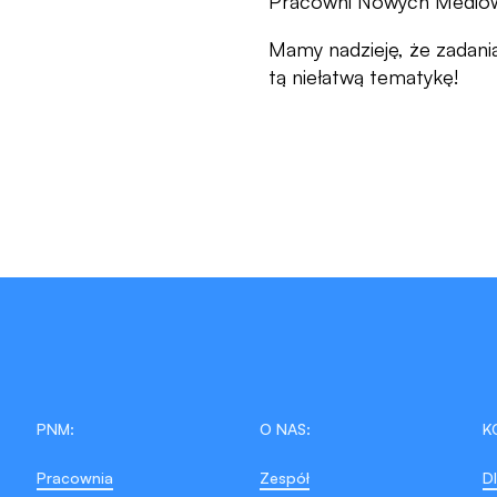
Pracowni Nowych Mediów 
Mamy nadzieję, że zadan
tą niełatwą tematykę!
PNM:
O NAS:
K
Pracownia
Zespół
D