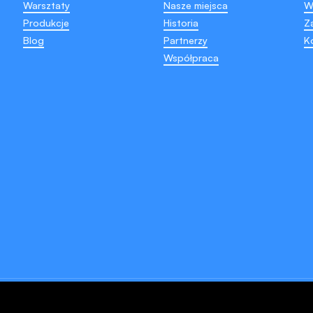
Warsztaty
Nasze miejsca
W
Produkcje
Historia
Z
Blog
Partnerzy
K
Współpraca
Instytucja finansowana
Czarno-biała