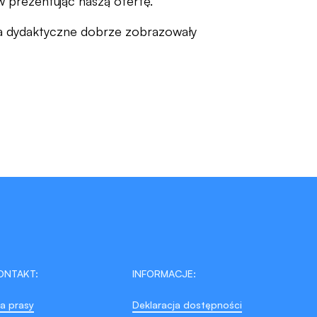
prezentując naszą ofertę.
ia dydaktyczne dobrze zobrazowały
ONTAKT:
INFORMACJE:
la prasy
Deklaracja dostępności