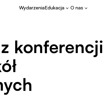
Współpraca
Wydarzenia
Edukacja
O nas
 z konferencji
ół
nych