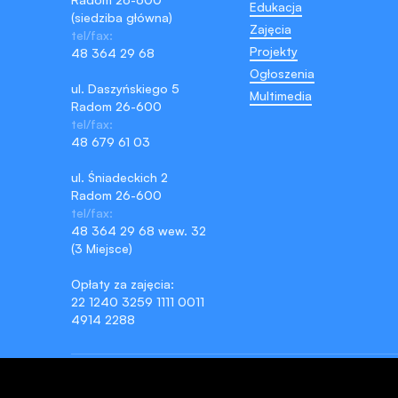
Edukacja
(siedziba główna)
Zajęcia
tel/fax:
Projekty
48 364 29 68
Ogłoszenia
ul. Daszyńskiego 5
Multimedia
Radom 26-600
tel/fax:
48 679 61 03
ul. Śniadeckich 2
Radom 26-600
tel/fax:
48 364 29 68 wew. 32
(3 Miejsce)
Opłaty za zajęcia:
22 1240 3259 1111 0011
4914 2288
©2026
Kontrast