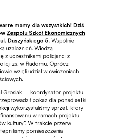
warte mamy dla wszystkich! Dziś
iów
Zespołu Szkół Ekonomicznych
ul. Daszyńskiego 5.
Wspólnie
ką uzależnień. Wiedzą
ię z uczestnikami policjanci z
icji zs. w Radomiu. Oprócz
owie wzięli udział w ćwiczeniach
ściowych.
ł Grosiak – koordynator projektu
rzeprowadził pokaz dla ponad setki
cji wykorzystaliśmy sprzęt, który
dofinansowaniu w ramach projektu
 kultury”. W trakcie przerw
tępniliśmy pomieszczenia