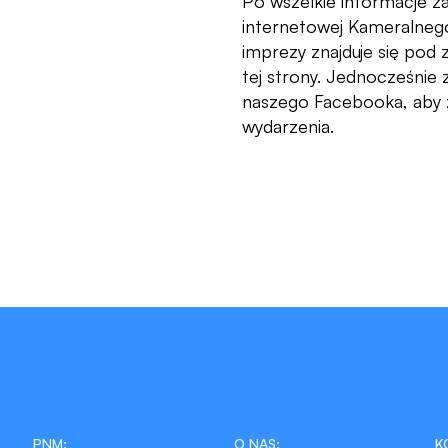
Po wszelkie informacje 
internetowej Kameralneg
imprezy znajduje się pod
tej strony. Jednocześnie
naszego Facebooka, aby 
wydarzenia.
PNM:
O NAS:
K