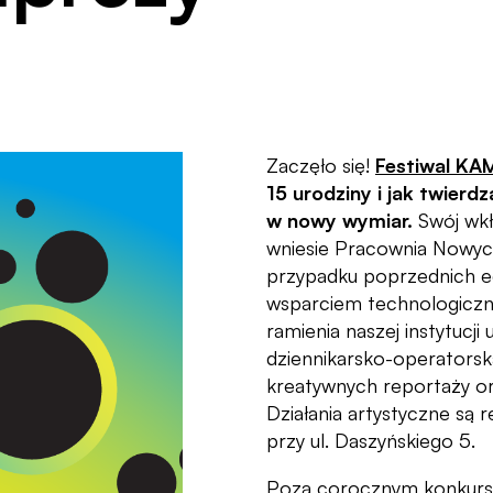
Zaczęło się!
Festiwal K
15 urodziny i jak twier
w nowy wymiar.
Swój wkł
wniesie Pracownia Nowyc
przypadku poprzednich e
wsparciem technologiczn
ramienia naszej instytucj
dziennikarsko-operatorsk
kreatywnych reportaży ora
Działania artystyczne są 
przy ul. Daszyńskiego 5.
Poza corocznym konkurs