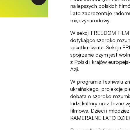
najlepszych polskich fi
Lato zaprezentuje radoms
międzynarodowy.
W sekcji FREEDOM FILM 
dotykające szeroko rozu
zakątku świata. Sekcja F
spojrzenie czym jest wol
z Polski i krajów europejsk
Azji.
W programie festiwalu zn
ukraińskiego, projekcje 
debata o szeroko rozumia
ludzi kultury oraz liczne 
filmową. Dzieci i młodzie
KAMERALNE LATO DZIE