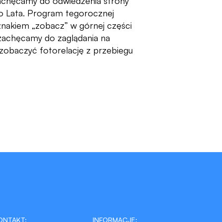
zachęcamy do odwiedzenia strony
o Lata. Program tegorocznej
 znakiem „zobacz” w górnej części
 zachęcamy do zaglądania na
zobaczyć fotorelację z przebiegu
ONTAKT:
INFORMACJE: