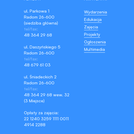
ul. Parkowa 1
Wydarzenia
Radom 26-600
Edukacja
(siedziba główna)
Zajęcia
tel/fax:
Projekty
48 364 29 68
Ogłoszenia
ul. Daszyńskiego 5
Multimedia
Radom 26-600
tel/fax:
48 679 61 03
ul. Śniadeckich 2
Radom 26-600
tel/fax:
48 364 29 68 wew. 32
(3 Miejsce)
Opłaty za zajęcia:
22 1240 3259 1111 0011
4914 2288