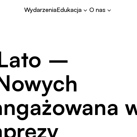
Współpraca
Wydarzenia
Edukacja
O nas
Lato –
 Nowych
angażowana 
mprezy