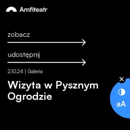
Przejdź do treści
Otwórz
Amfiteatr. Miejski Ośrodek Kultury
zobacz
udostępnij
2.10.24 | Galeria
Wizyta w Pysznym
Ogrodzie