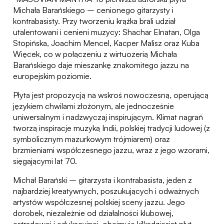
Michała Barańskiego – cenionego gitarzysty i
kontrabasisty. Przy tworzeniu krążka brali udział
utalentowani i cenieni muzycy: Shachar Elnatan, Olga
Stopińska, Joachim Mencel, Kacper Malisz oraz Kuba
Więcek, co w połączeniu z wirtuozerią Michała
Barańskiego daje mieszankę znakomitego jazzu na
europejskim poziomie.
Płyta jest propozycją na wskroś nowoczesną, operującą
językiem chwilami złożonym, ale jednocześnie
uniwersalnym i nadzwyczaj inspirującym. Klimat nagrań
tworzą inspiracje muzyką Indii, polskiej tradycji ludowej (z
symbolicznym mazurkowym trójmiarem) oraz
brzmieniami współczesnego jazzu, wraz z jego wzorami,
sięgającymi lat 70.
Michał Barański – gitarzysta i kontrabasista, jeden z
najbardziej kreatywnych, poszukujących i odważnych
artystów współczesnej polskiej sceny jazzu. Jego
dorobek, niezależnie od działalności klubowej,
estradowej i edukacyjnej, obejmuje kilkadziesiąt płyt,