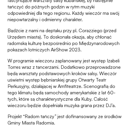
fascynujące warsztaty salsy kubańskiej, by następnie
tańczyć do późnych godzin w rytm muzyki
odpowiedniej dla tego regionu. Każdy wieczór ma swój
niepowtarzalny i odmienny charakter.
Bądźcie z nami na deptaku przy pl. Corazziego (przed
Urzędem miasta). To doskonała okazja, aby chłonąć
radomską kulturę bezpośrednio po Międzynarodowych
pokazach lotniczych AirShow 2023.
W programie wieczoru zaplanowany jest występ Izabeli
Torres wraz z tancerzami. Dodatkowo przeprowadzone
będą warsztaty podstawowych kroków salsy. Wieczór
uświetni występ bębniarskiej grupy Otwarty Teatr
Perkusyjny, działającej w Amfiteatrze. Scenografią do
tego klimatu będą samochody amerykańskie z lat 60-
tych, które są charakterystyczne dla Kuby. Całość
wieczoru będzie dopełniała muzyka grana przez DJ’a.
Projekt “Radom tańczy” jest dofinansowany ze środków
Gminy Miasta Radomia.