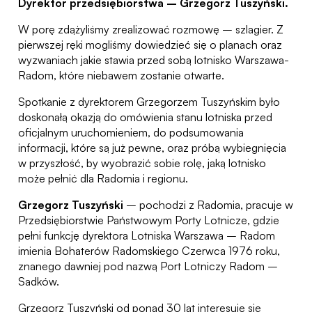
Dyrektor przedsiębiorstwa – Grzegorz Tuszyński.
W porę zdążyliśmy zrealizować rozmowę – szlagier. Z
pierwszej ręki mogliśmy dowiedzieć się o planach oraz
wyzwaniach jakie stawia przed sobą lotnisko Warszawa-
Radom, które niebawem zostanie otwarte.
Spotkanie z dyrektorem Grzegorzem Tuszyńskim było
doskonałą okazją do omówienia stanu lotniska przed
oficjalnym uruchomieniem, do podsumowania
informacji, które są już pewne, oraz próbą wybiegnięcia
w przyszłość, by wyobrazić sobie rolę, jaką lotnisko
może pełnić dla Radomia i regionu.
Grzegorz Tuszyński
– pochodzi z Radomia, pracuje w
Przedsiębiorstwie Państwowym Porty Lotnicze, gdzie
pełni funkcję dyrektora Lotniska Warszawa – Radom
imienia Bohaterów Radomskiego Czerwca 1976 roku,
znanego dawniej pod nazwą Port Lotniczy Radom –
Sadków.
Grzegorz Tuszyński od ponad 30 lat interesuje się