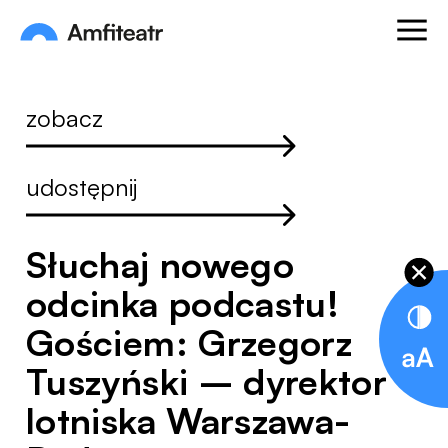
Przejdź do treści
Otwórz
Amfiteatr. Miejski Ośrodek Kultury
zobacz
udostępnij
Słuchaj nowego
odcinka podcastu!
Gościem: Grzegorz
Tuszyński – dyrektor
lotniska Warszawa-