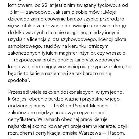
lotnictwem, od 22 lat jest z nim związany życiowo, a od
13 lat – zawodowo. Jak sam o sobie mówi: „Moje
dziecięce zainteresowanie bardzo szybko przerodziło
się w totalne zamiłowanie do awiacji i utorowało drogę
do kilku ważnych dla mnie osiągnięć, między innymi
uzyskania licencja pilota szybowcowego, licencji pilota
samolotowego, studiów na kierunku lotniczym
zakończonych tytułem magister inżynier, czy wreszcie
– rozpoczęcia profesjonalnej kariery zawodowej w
lotnictwie, choć nigdy wcześniej nie przypuszczałem, że
będzie to kariera naziemna i że tak bardzo mi się
spodoba”.
Przeszedł wiele szkoleń doskonalących, w tym jedno,
które jest obecnie bardzo ważne i przydatne w jego
codziennej pracy – TenStep Project Manager –
zakończone międzynarodowym egzaminem i
certyfikatem. W ramach obecnej pracy kieruje
najbardziej skomplikowanym projektem w karierze, czyli
rozruchem i certyfikacją lotniska Warszawa – Radom.