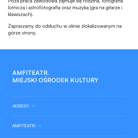
Poza pracą zawodową zajmuje się rodziną, fotografią
lotniczą i astrofotografią oraz muzyką (gra na gitarze i
klawiszach).
Zapraszamy do odsłuchu w oknie zlokalizowanym na
górze strony.
AMFITEATR.
MIEJSKI OŚRODEK KULTURY
ADRESY:
AMFITEATR:
tel/fax: