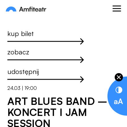
Przejdź do treści
Otwórz
Amfiteatr. Miejski Ośrodek Kultury
kup bilet
zobacz
udostępnij
24.03 | 19:00
ART BLUES BAND –
KONCERT I JAM
SESSION