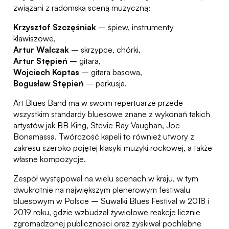
związani z radomską sceną muzyczną:
Krzysztof Szczęśniak
– śpiew, instrumenty
klawiszowe,
Artur Walczak
– skrzypce, chórki,
Artur Stępień
– gitara,
Wojciech Koptas
– gitara basowa,
Bogusław Stępień
– perkusja.
Art Blues Band ma w swoim repertuarze przede
wszystkim standardy bluesowe znane z wykonań takich
artystów jak BB King, Stevie Ray Vaughan, Joe
Bonamassa. Twórczość kapeli to również utwory z
zakresu szeroko pojętej klasyki muzyki rockowej, a także
własne kompozycje.
Zespół występował na wielu scenach w kraju, w tym
dwukrotnie na największym plenerowym festiwalu
bluesowym w Polsce – Suwałki Blues Festival w 2018 i
2019 roku, gdzie wzbudzał żywiołowe reakcje licznie
zgromadzonej publiczności oraz zyskiwał pochlebne