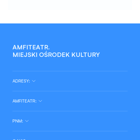
AMFITEATR.
MIEJSKI OŚRODEK KULTURY
ADRESY:
AMFITEATR:
tel/fax:
Wydarzenia
48 364 29 68
PNM:
Edukacja
Zajęcia
Pracownia
Projekty