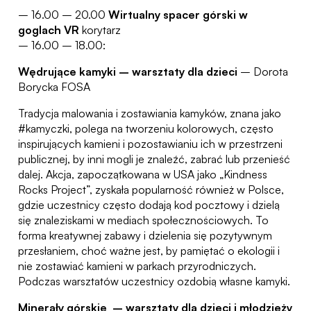
– 16.00 – 20.00
Wirtualny spacer górski w
goglach VR
korytarz
– 16.00 – 18.00:
Wędrujące kamyki – warsztaty dla dzieci
– Dorota
Borycka FOSA
Tradycja malowania i zostawiania kamyków, znana jako
#kamyczki, polega na tworzeniu kolorowych, często
inspirujących kamieni i pozostawianiu ich w przestrzeni
publicznej, by inni mogli je znaleźć, zabrać lub przenieść
dalej. Akcja, zapoczątkowana w USA jako „Kindness
Rocks Project”, zyskała popularność również w Polsce,
gdzie uczestnicy często dodają kod pocztowy i dzielą
się znaleziskami w mediach społecznościowych. To
forma kreatywnej zabawy i dzielenia się pozytywnym
przesłaniem, choć ważne jest, by pamiętać o ekologii i
nie zostawiać kamieni w parkach przyrodniczych.
Podczas warsztatów uczestnicy ozdobią własne kamyki.
Minerały górskie – warsztaty dla dzieci i młodzieży