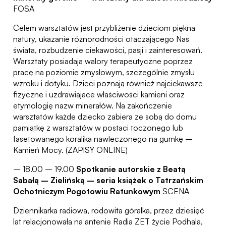
FOSA
Celem warsztatów jest przybliżenie dzieciom piękna
natury, ukazanie różnorodności otaczającego Nas
świata, rozbudzenie ciekawości, pasji i zainteresowań.
Warsztaty posiadają walory terapeutyczne poprzez
pracę na poziomie zmysłowym, szczególnie zmysłu
wzroku i dotyku. Dzieci poznają również najciekawsze
fizyczne i uzdrawiające właściwości kamieni oraz
etymologię nazw minerałów. Na zakończenie
warsztatów każde dziecko zabiera ze sobą do domu
pamiątkę z warsztatów w postaci toczonego lub
fasetowanego koralika nawleczonego na gumkę –
Kamień Mocy. (ZAPISY ONLINE)
– 18.00 – 19.00
Spotkanie autorskie z Beatą
Sabałą – Zielińską – seria książek o Tatrzańskim
Ochotniczym Pogotowiu Ratunkowym
SCENA
Dziennikarka radiowa, rodowita góralka, przez dziesięć
lat relacjonowała na antenie Radia ZET życie Podhala,