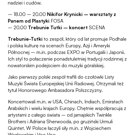
nadziei i cudów.
– 18.00 – 20.00
Nikifor Krynicki – warsztaty z
Panem od Plastyki
FOSA
– 20.00
Trebunie Tutki – koncert
SCENA
Trebunie-Tutki
to zespół, który od lat promuje Podhale
i polską kulturę na scenach Europy, Azji i Ameryki
Północnej – m.in. podczas EXPO w Portugalii i Japonii.
Ich styl to połączenie ponadstuletniej tradycji rodzinnej z
nowatorskim podejściem do muzyki góralskiej.
Jako pierwszy polski zespół trafili do czołówki Listy
Muzyki Świata Europejskiej Unii Radiowej. Otrzymali też
tytuł Honorowego Ambasadora Polszczyzny.
Koncertowali m.in. w USA, Chinach, Indiach, Emiratach
Arabskich i wielu krajach Europy. Chętnie współpracują z
artystami z całego świata – od jamajskich Twinkle
Brothers i Adriana Sherwooda, po gruziński Urmuli
Quintet. W Polsce łączyli siły m.in. z Wojciechem
Waglewskim i Voo Voo.