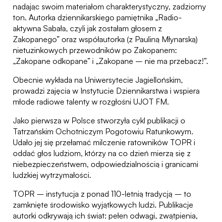
nadając swoim materiałom charakterystyczny, zadziorny
ton. Autorka dziennikarskiego pamiętnika „Radio-
aktywna Sabała, czyli jak zostałam głosem z
Zakopanego” oraz współautorka (z Pauliną Młynarską)
nietuzinkowych przewodników po Zakopanem:
„Zakopane odkopane” i „Zakopane – nie ma przebacz!”.
Obecnie wykłada na Uniwersytecie Jagiellońskim,
prowadzi zajęcia w Instytucie Dziennikarstwa i wspiera
młode radiowe talenty w rozgłośni UJOT FM.
Jako pierwsza w Polsce stworzyła cykl publikacji o
Tatrzańskim Ochotniczym Pogotowiu Ratunkowym.
Udało jej się przełamać milczenie ratowników TOPR i
oddać głos ludziom, którzy na co dzień mierzą się z
niebezpieczeństwem, odpowiedzialnością i granicami
ludzkiej wytrzymałości.
TOPR – instytucja z ponad 110-letnią tradycją – to
zamknięte środowisko wyjątkowych ludzi. Publikacje
autorki odkrywają ich świat: pełen odwagi, zwątpienia,