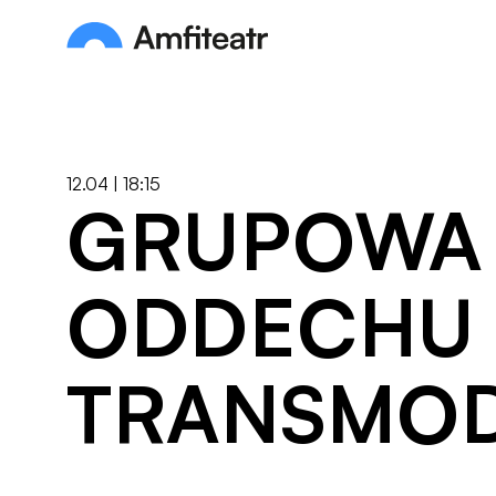
Przejdź do treści
Amfiteatr. Miejski Ośrodek Kultury
12.04 | 18:15
GRUPOWA 
ODDECHU
TRANSMO