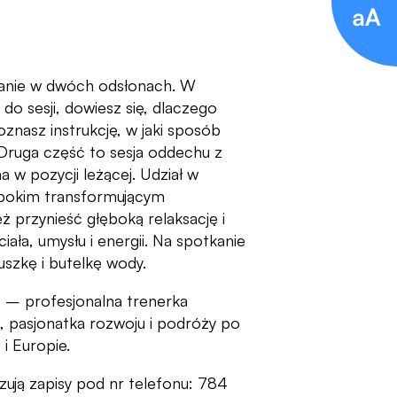
anie w dwóch odsłonach. W
 do sesji, dowiesz się, dlaczego
oznasz instrukcję, w jaki sposób
 Druga część to sesja oddechu z
a w pozycji leżącej. Udział w
bokim transformującym
 przynieść głęboką relaksację i
ała, umysłu i energii. Na spotkanie
uszkę i butelkę wody.
 – profesjonalna trenerka
 pasjonatka rozwoju i podróży po
i Europie.
ą zapisy pod nr telefonu: 784