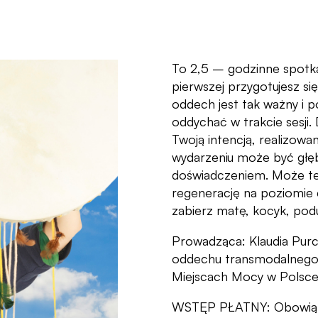
To 2,5 – godzinne spotk
pierwszej przygotujesz się
oddech jest tak ważny i p
oddychać w trakcie sesji.
Twoją intencją, realizowan
wydarzeniu może być głę
doświadczeniem. Może też
regenerację na poziomie ci
zabierz matę, kocyk, pod
Prowadząca: Klaudia Purc
oddechu transmodalnego,
Miejscach Mocy w Polsce 
WSTĘP PŁATNY: Obowiązuj