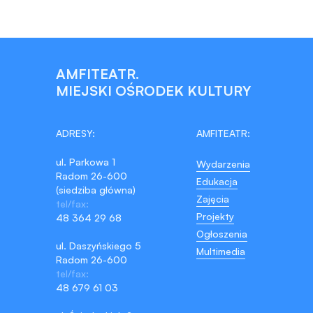
AMFITEATR.
MIEJSKI OŚRODEK KULTURY
ADRESY:
AMFITEATR:
ul. Parkowa 1
Wydarzenia
Radom 26-600
Edukacja
(siedziba główna)
Zajęcia
tel/fax:
Projekty
48 364 29 68
Ogłoszenia
ul. Daszyńskiego 5
Multimedia
Radom 26-600
tel/fax:
48 679 61 03