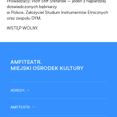
Prowadzący: Piotr Stiff Stefański – jeden z najbardziej
doświadczonych bębniarzy
w Polsce. Założyciel Studium Instrumentów Etnicznych
oraz zespołu DYM.
WSTĘP WOLNY.
AMFITEATR.
MIEJSKI OŚRODEK KULTURY
ADRESY:
AMFITEATR:
tel/fax: