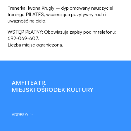
Trenerka: Iwona Krugły – dyplomowany nauczyciel
treningu PILATES, wspierająca pozytywny ruch i
uważność na ciało.
WSTĘP PŁATNY: Obowiązują zapisy pod nr telefonu:
692-069-607.
Liczba miejsc ograniczona.
AMFITEATR.
MIEJSKI OŚRODEK KULTURY
ADRESY: