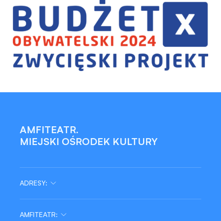
AMFITEATR.
MIEJSKI OŚRODEK KULTURY
ADRESY:
AMFITEATR: