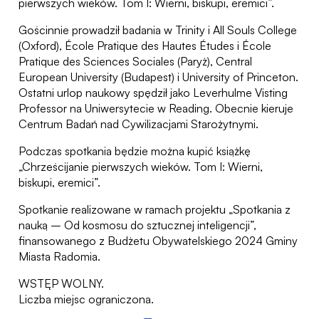
pierwszych wieków. Tom I: Wierni, biskupi, eremici”.
Gościnnie prowadził badania w Trinity i All Souls College
(Oxford), École Pratique des Hautes Études i École
Pratique des Sciences Sociales (Paryż), Central
European University (Budapest) i University of Princeton.
Ostatni urlop naukowy spędził jako Leverhulme Visting
Professor na Uniwersytecie w Reading. Obecnie kieruje
Centrum Badań nad Cywilizacjami Starożytnymi.
Podczas spotkania będzie można kupić książkę
„Chrześcijanie pierwszych wieków. Tom I: Wierni,
biskupi, eremici”.
Spotkanie realizowane w ramach projektu „Spotkania z
nauką – Od kosmosu do sztucznej inteligencji”,
finansowanego z Budżetu Obywatelskiego 2024 Gminy
Miasta Radomia.
WSTĘP WOLNY.
Liczba miejsc ograniczona.