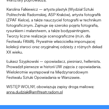
Warsztaty poprowadzą:
Karolina Falkiewicz – artysta plastyk (Wydział Sztuki
Politechniki Radomskiej, ASP Kraków), artysta fotografik
(ZPAF Kielce), a także nauczyciel fotografii w technikum
fotograficznym. Zajmuje się szeroko pojętą fotografią,
rysunkiem i malarstwem, a także bodypaintingiem.
Tworzy liczne realizacje scenograficzne (m.in. dla
Festiwalu FAMA). Prywatnie właścicielka imponującej
kolekcji staroci oraz oryginalnej odzieży z różnych dekad
XX wieku.
Łukasz Szypkowski – opowiadacz, pieśniarz, hellenista.
Prowadził pierwsze w historii UW zajęcia z opowiadania.
Wielokrotnie występował na Międzynarodowym
Festiwalu Sztuki Opowiadania w Warszawie.
WSTĘP WOLNY, obowiązują zapisy drogą mailową:
anna.dudziak@amfiteatr.radom.pl