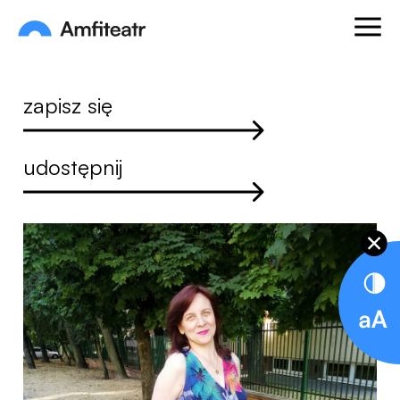
Przejdź do treści
Otwórz
Amfiteatr. Miejski Ośrodek Kultury
zapisz się
udostępnij