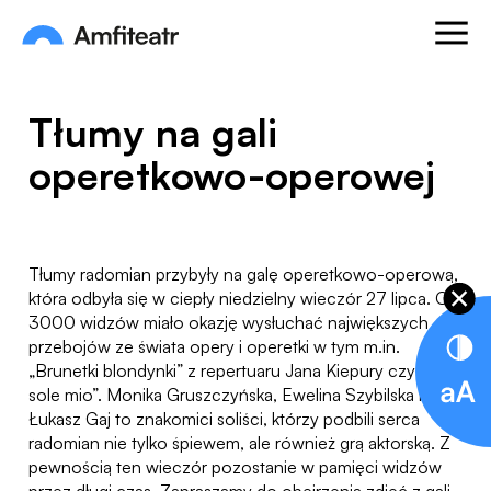
Przejdź do treści
Otwórz
Amfiteatr. Miejski Ośrodek Kultury
Tłumy na gali
operetkowo-operowej
Tłumy radomian przybyły na galę operetkowo-operową,
która odbyła się w ciepły niedzielny wieczór 27 lipca. Ok.
3000 widzów miało okazję wysłuchać największych
przebojów ze świata opery i operetki w tym m.in.
„Brunetki blondynki” z repertuaru Jana Kiepury czy „O
sole mio”. Monika Gruszczyńska, Ewelina Szybilska i
Łukasz Gaj to znakomici soliści, którzy podbili serca
radomian nie tylko śpiewem, ale również grą aktorską. Z
pewnością ten wieczór pozostanie w pamięci widzów