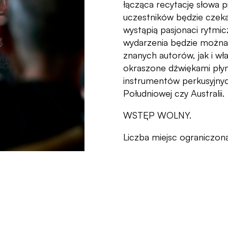
łącząca recytację słowa
uczestników będzie czeka
wystąpią pasjonaci rytmic
wydarzenia będzie możn
znanych autorów, jak i w
okraszone dźwiękami pły
instrumentów perkusyjny
Południowej czy Australii.
WSTĘP WOLNY.
Liczba miejsc ograniczona