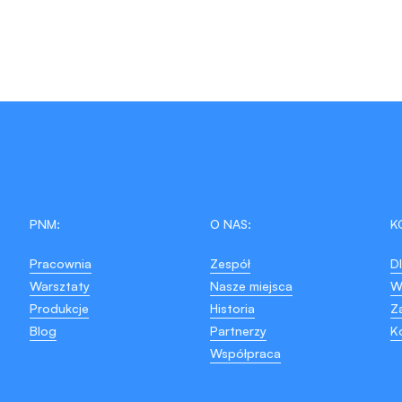
PNM:
O NAS:
K
Pracownia
Zespół
D
Warsztaty
Nasze miejsca
W
Produkcje
Historia
Z
Blog
Partnerzy
K
Współpraca