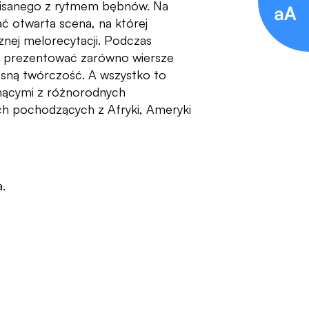
 pisanego z rytmem bębnów. Na
ć otwarta scena, na której
znej melorecytacji. Podczas
a prezentować zarówno wiersze
łasną twórczość. A wszystko to
nącymi z różnorodnych
ch pochodzących z Afryki, Ameryki
.